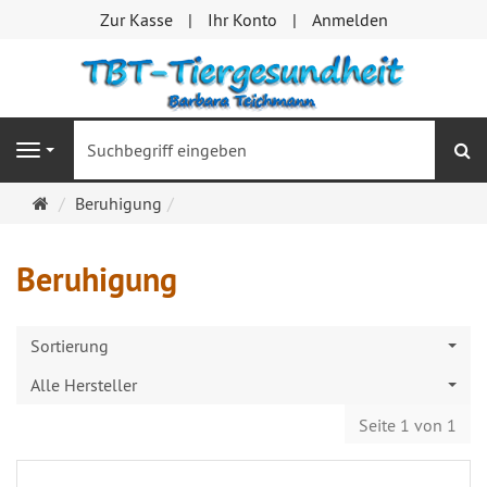
Zur Kasse
Ihr Konto
Anmelden
S
Navigation
Startseite
Beruhigung
Beruhigung
Sortierung
Alle Hersteller
Seite 1 von 1