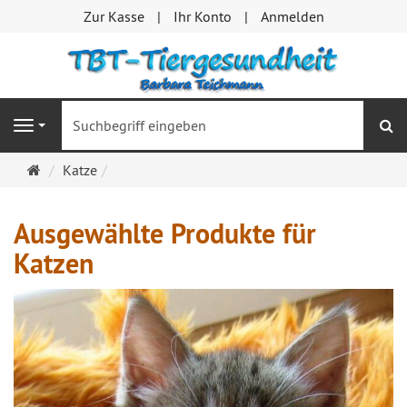
Zur Kasse
Ihr Konto
Anmelden
S
Navigation
Startseite
Katze
Ausgewählte Produkte für
Katzen