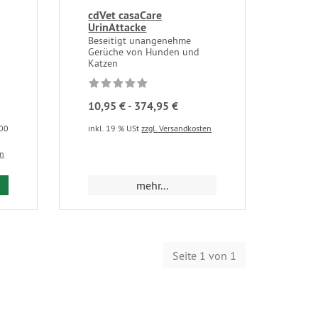
cdVet casaCare
UrinAttacke
Beseitigt unangenehme
Gerüche von Hunden und
Katzen
10,95 € - 374,95 €
100
inkl. 19 % USt
zzgl. Versandkosten
en
mehr...
Seite 1 von 1