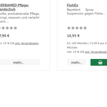
IERRAMED Pflege-
FlohEx
andschuh
Repellent Spray-
Suspension gegen Flöhe...
nfte, antibakterielle Pflege,
inigt, massiert und verleiht
anz....
7,90 €
10,95 €
kl. 19 % USt
zzgl. Versandkosten
0,5 100 Milliliter / 21,90 € pro 
Milliliter
inkl. 19 % USt
zzgl. Versandkost
mehr...
mehr...