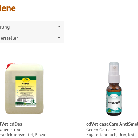
iene
erung
ersteller
dVet cdDes
cdVet casaCare AntiSmel
ygiene- und
Gegen Gerüche:
sinfektionsmittel, Biozid,
Zigarettenrauch, Urin, Kot,