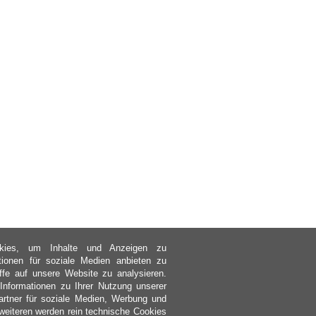
kies, um Inhalte und Anzeigen zu
ktionen für soziale Medien anbieten zu
ffe auf unsere Website zu analysieren.
nformationen zu Ihrer Nutzung unserer
rtner für soziale Medien, Werbung und
weiteren werden rein technische Cookies