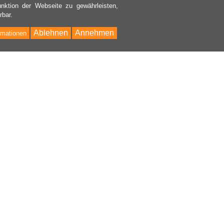
nktion der Webseite zu gewährleisten,
rbar.
Ablehnen
Annehmen
rmationen
Bac
to
Top