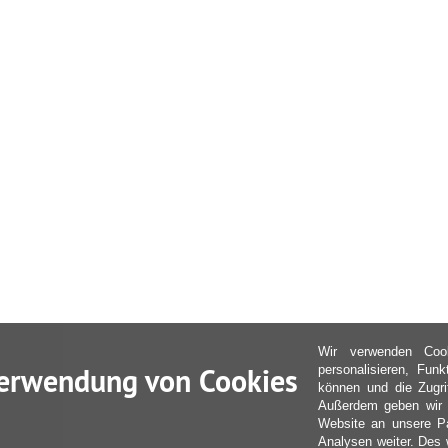
Wir verwenden Coo
erwendung von Cookies
personalisieren, Fun
können und die Zugri
Außerdem geben wir I
Website an unsere Pa
Analysen weiter. Des 