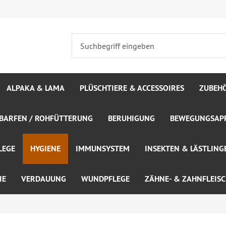
ALPAKA & LAMA
PLÜSCHTIERE & ACCESSOIRES
ZUBEH
BARFEN / ROHFÜTTERUNG
BERUHIGUNG
BEWEGUNGSAPP
LEGE
HYGIENE
IMMUNSYSTEM
INSEKTEN & LÄSTLING
IE
VERDAUUNG
WUNDPFLEGE
ZÄHNE- & ZAHNFLEIS