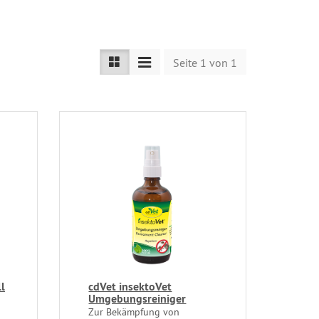
Seite 1 von 1
l
cdVet insektoVet
Umgebungsreiniger
Zur Bekämpfung von