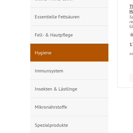
T
H
Essentielle Fettsäuren
Sa
re
Gl
Fell- & Hautpflege
1
Hygiene
in
Immunsystem
Insekten & Lästlinge
Mikronährstoffe
Spezialprodukte