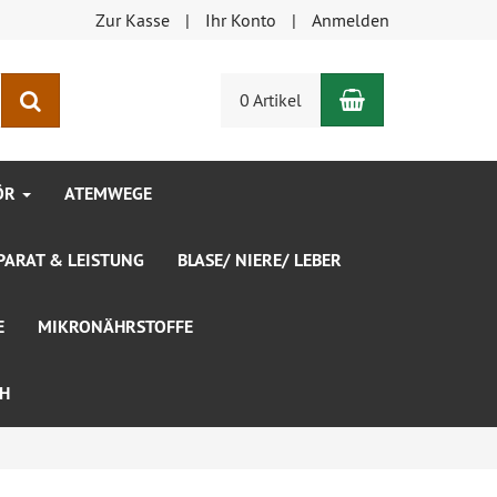
Zur Kasse
Ihr Konto
Anmelden
Warenkorb
Suchen
0 Artikel
ÖR
ATEMWEGE
ARAT & LEISTUNG
BLASE/ NIERE/ LEBER
E
MIKRONÄHRSTOFFE
CH