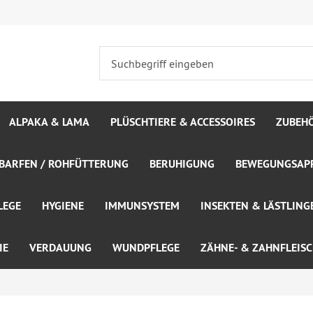
ALPAKA & LAMA
PLÜSCHTIERE & ACCESSOIRES
ZUBEH
BARFEN / ROHFÜTTERUNG
BERUHIGUNG
BEWEGUNGSAPP
LEGE
HYGIENE
IMMUNSYSTEM
INSEKTEN & LÄSTLING
IE
VERDAUUNG
WUNDPFLEGE
ZÄHNE- & ZAHNFLEIS