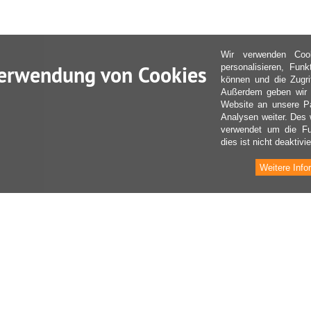
Wir verwenden Coo
erwendung von Cookies
personalisieren, Fun
können und die Zugri
Außerdem geben wir I
Website an unsere Pa
Analysen weiter. Des 
verwendet um die Fu
dies ist nicht deaktivie
Weitere Info