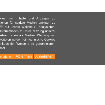
kies, um Inhalte und Anzeigen zu
ktionen für soziale Medien anbieten zu
ffe auf unsere Website zu analysieren.
nformationen zu Ihrer Nutzung unserer
rtner für soziale Medien, Werbung und
weiteren werden rein technische Cookies
nktion der Webseite zu gewährleisten,
rbar.
Ablehnen
Annehmen
rmationen
Bac
to
Top