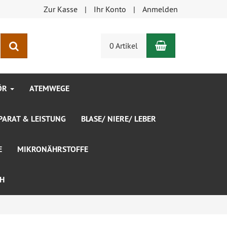
Zur Kasse
Ihr Konto
Anmelden
Warenkorb
Suchen
0 Artikel
ÖR
ATEMWEGE
ARAT & LEISTUNG
BLASE/ NIERE/ LEBER
E
MIKRONÄHRSTOFFE
CH