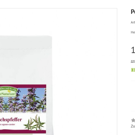
P
Art
He
1
zz
Zu