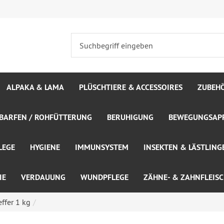
ALPAKA & LAMA
PLÜSCHTIERE & ACCESSOIRES
ZUBEH
BARFEN / ROHFÜTTERUNG
BERUHIGUNG
BEWEGUNGSAPP
LEGE
HYGIENE
IMMUNSYSTEM
INSEKTEN & LÄSTLING
IE
VERDAUUNG
WUNDPFLEGE
ZÄHNE- & ZAHNFLEIS
ffer 1 kg