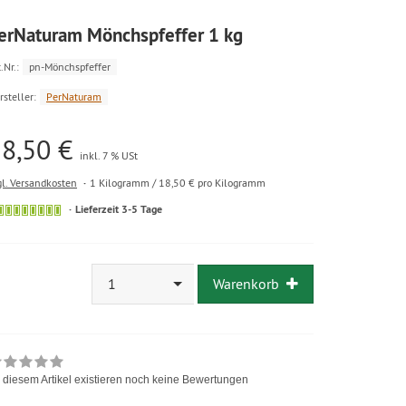
erNaturam Mönchspfeffer 1 kg
.Nr.:
pn-Mönchspfeffer
rsteller:
PerNaturam
8,50 €
inkl. 7 % USt
gl. Versandkosten
1 Kilogramm / 18,50 € pro Kilogramm
Lieferzeit 3-5 Tage
1
Warenkorb
 diesem Artikel existieren noch keine Bewertungen