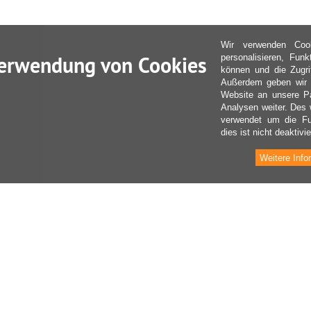
Wir verwenden Coo
erwendung von Cookies
personalisieren, Fun
können und die Zugri
Außerdem geben wir I
Website an unsere Pa
Analysen weiter. Des 
verwendet um die Fu
dies ist nicht deaktivie
Weitere Info