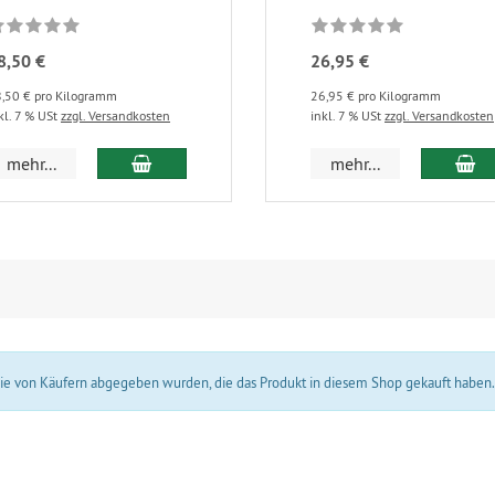
8,50 €
26,95 €
,50 € pro Kilogramm
26,95 € pro Kilogramm
kl. 7 % USt
zzgl. Versandkosten
inkl. 7 % USt
zzgl. Versandkosten
In den Warenkorb
In
mehr...
mehr...
 die von Käufern abgegeben wurden, die das Produkt in diesem Shop gekauft haben