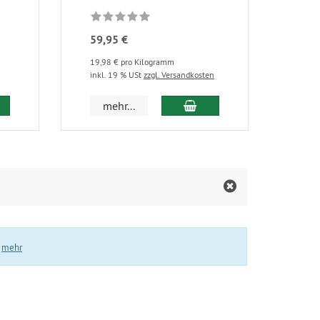
59,95 €
59,
19,98 € pro Kilogramm
19,98
inkl. 19 % USt
zzgl. Versandkosten
inkl.
 den Warenkorb
In den Warenkorb
mehr...
m
.
mehr