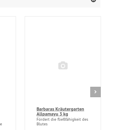
Barbaras Kräutergarten
Bar
Allpamayu 3 kg
Son
Fördert die fließfähigkeit des
Für 
le
Blutes
Stof
Ver