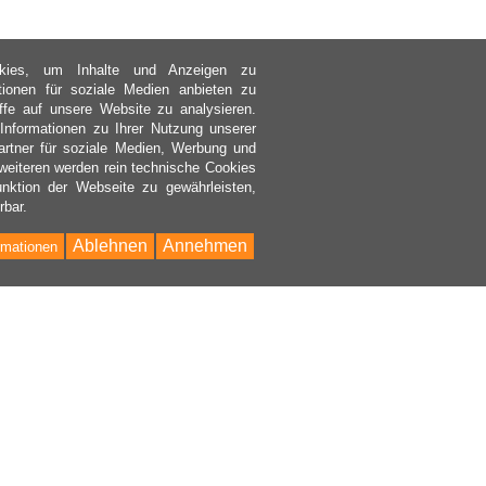
kies, um Inhalte und Anzeigen zu
ktionen für soziale Medien anbieten zu
ffe auf unsere Website zu analysieren.
nformationen zu Ihrer Nutzung unserer
rtner für soziale Medien, Werbung und
weiteren werden rein technische Cookies
nktion der Webseite zu gewährleisten,
rbar.
Ablehnen
Annehmen
rmationen
Bac
to
Top