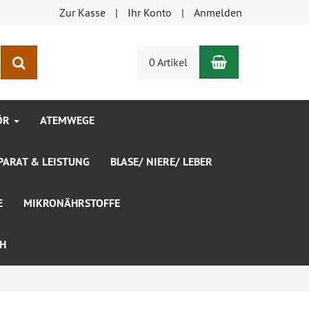
Zur Kasse
Ihr Konto
Anmelden
Warenkorb
Suchen
0 Artikel
ÖR
ATEMWEGE
ARAT & LEISTUNG
BLASE/ NIERE/ LEBER
E
MIKRONÄHRSTOFFE
CH